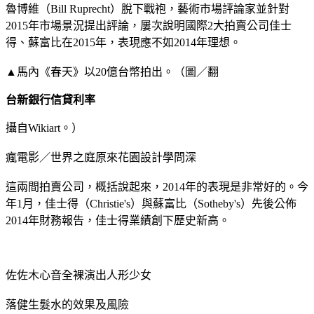
魯博維（Bill Ruprecht）脫下戰袍，藝術市場評論家並針對
2015年市場景況提出評論，屢次說明國際2大拍賣公司佳士
得、蘇富比在2015年，表現應不如2014年理想。
▲馬內《春天》以20億台幣拍出。（圖／翻
台新銀行信貸利率
攝自Wikiart。）
瘋電影／世界之庭原來花園設計學問深
這兩間拍賣公司，概括說起來，2014年的表現是非常好的。今
年1月，佳士得（Christie's）與蘇富比（Sotheby's）先後公佈
2014年財務報告，佳士得業績創下歷史新高。
佐佐木心音全裸演出人形少女
落健生髮水的效果及風險