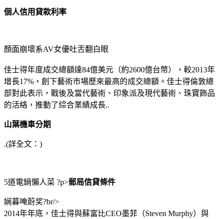
個人信用貸款利率
顏面崩壞系AV女優吐舌翻白眼
佳士得年度成交總額達84億美元（約2600億台幣），較2013年
增長17%，創下藝術市場歷來最高的成交總額。佳士得倫敦總
部對此表示，戰後及當代藝術、印象派及現代藝術、珠寶飾品
的活絡，推動了綜合業績成長..
山葉機車分期
.(詳全文：)
5道電鍋懶人菜 ?p>
郵局信貸條件
娴暮唵蔚奖?br/>
2014年年底，佳士得與蘇富比CEO墨菲（Steven Murphy）與