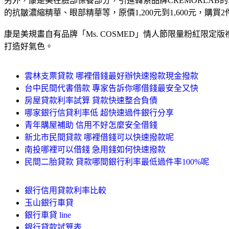
另外，康是美在臉部保養部分，引進韓系品牌CREMORLAB的雪花
的抗皺濃縮精華、眼部精華等，原價1,200元到1,600元，購買
康是美規畫自有品牌「Ms. COSMED」情人節限量粉紅限定
打造好氣色。
雲林支票貸款 哪裡借錢最好辦快速撥款現金撥款
台中民間代書借款 專家告訴你哪借錢最安全又快
房屋貸款利率試算 貸款快速整合負債
哪家銀行信貸利率低 超快速過件銀行分享
青年購屋補助 信用不好怎麼安全借錢
新北市民間貸款 哪裡借錢可以快速撥款呢
南投哪裡可以借錢 急用錢如何快速撥款
民間二胎貸款 貸款哪間銀行利率最低過件率100%呢
銀行信用貸款利率比較
玉山銀行車貸
銀行車貸 line
銀行貸款試算表