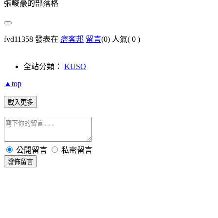
張峻豪的部落格
fvd11358 發表在
痞客邦
留言
(0)
人氣(
0
)
全站分類：
KUSO
▲top
載入更多
公開留言
私密留言
發佈留言