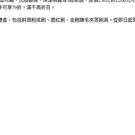
霜、洗顏慕絲、保溼噴霧等3款新品，原價250元到1,200元不等，
2件可享79折，滿千再折百。
版禮盒，包括斜頭粉底刷、腮紅刷、金翹睫毛夾等刷具，從即日起到2