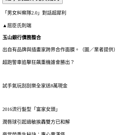
「男女糾察隊2.0」對話超犀利
▲屈臣氏則端
玉山銀行債務整合
出自有品牌與插畫家跨界合作面膜。（圖／業者提供）
超跑警車追擊狂飆重機誰會勝出？
試手氣玩刮刮樂全家送8萬現金
2016流行髮型「富家女頭」
潤唇球引起過敏挨轟雙方已和解
麥當勞重生秘訣：專心賣漢堡