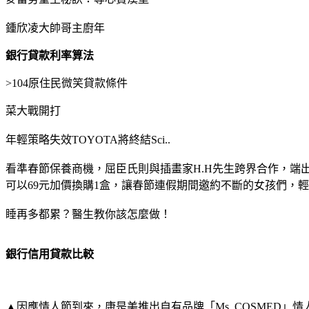
鍾欣凌大帥哥主廚年
銀行貸款利率算法
>
104原住民微笑貸款條件
菜大戰開打
年輕策略失效TOYOTA將終結Sci..
看準春節保養商機，屈臣氏則與插畫家H.H先生跨界合作，端
可以69元加價換購1盒，讓春節連假期間邀約不斷的女孩們，
睡再多都累？醫生教你該怎麼做！
銀行信用貸款比較
▲因應情人節到來，康是美推出自有品牌「Ms. COSMED