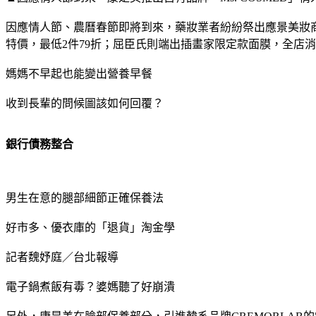
因應情人節、農曆春節即將到來，藥妝業者紛紛祭出應景美妝商
特價，最低2件79折；屈臣氏則端出插畫家限定款面膜，全店
媽媽不早起也能變出營養早餐
收到長輩的問候圖該如何回覆？
銀行債務整合
男生在意的腿部細節正確保養法
好市多、優衣庫的「退貨」淘金學
記者魏妤庭／台北報導
電子鍋煮飯有毒？婆媽聽了好崩潰