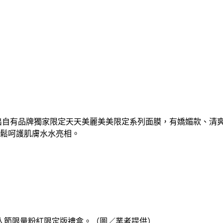
出自有品牌獨家限定天天美麗美美限定系列面膜，有嬌媚款、清爽
輕鬆呵護肌膚水水亮相。
」情人節限量粉紅限定版禮盒。（圖／業者提供）