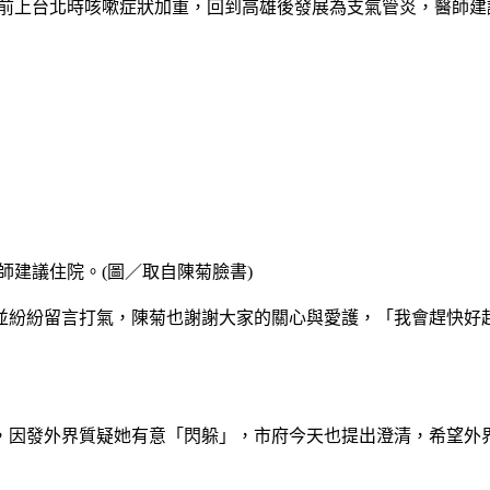
日前上台北時咳嗽症狀加重，回到高雄後發展為支氣管炎，醫師建
師建議住院。(圖／取自陳菊臉書)
並紛紛留言打氣，陳菊也謝謝大家的關心與愛護，「我會趕快好
，因發外界質疑她有意「閃躲」，市府今天也提出澄清，希望外