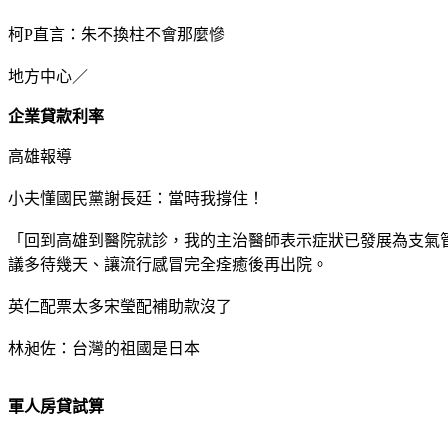
柯P直言：朱不換柱不會那麼慘
地方中心／
企業貸款利率
高雄報導
小夫懂國民黨謝長廷：當時我撐住！
「回到高雄到醫院就診，我的主治醫師表示症狀已發展為支氣
議多待幾天、讓流行感冒完全痊癒後再出院。
英仁配票太多宋瑩配補助款沒了
林昶佐：台灣的祖國是日本
軍人房貸試算