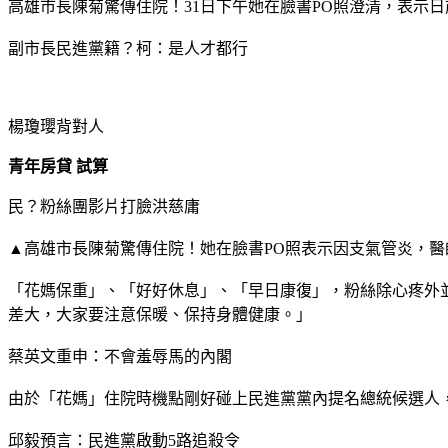
高雄市長陳菊驚傳住院！31日下午她在臉書PO照澄清，表示
副市長民進黨籍？柯：是人才都行
楊瓊瓔背對人
青年房貸 試算
民？粉絲團影片打臉洪慈庸
▲高雄市長陳菊驚傳住院！她在臉書PO照表示因支氣管炎，醫
「花媽保重」、「好好休息」、「早日康復」，粉絲除心疼外
差大，大家要注意保暖、保持身體健康。」
蔡英文重申：不會羞辱馬的內閣
由於「花媽」住院時機點剛好碰上民進黨黨內提名總統候選人
邱毅預言：民進黨啟動5路追殺令