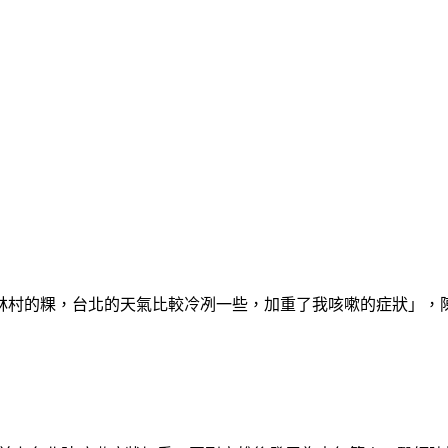
林村的粿，台北的天氣比較冷冽一些，加重了我咳嗽的症狀」，