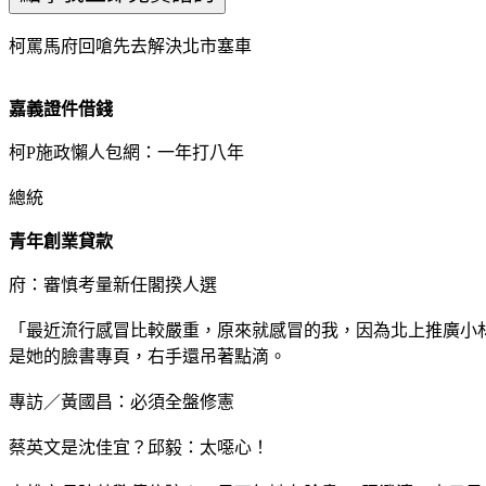
柯罵馬府回嗆先去解決北市塞車
嘉義證件借錢
柯P施政懶人包網：一年打八年
總統
青年創業貸款
府：審慎考量新任閣揆人選
「最近流行感冒比較嚴重，原來就感冒的我，因為北上推廣小
是她的臉書專頁，右手還吊著點滴。
專訪／黃國昌：必須全盤修憲
蔡英文是沈佳宜？邱毅：太噁心！