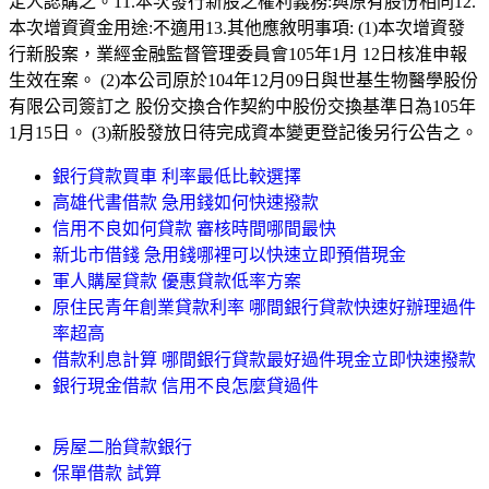
定人認購之。11.本次發行新股之權利義務:與原有股份相同12.
本次增資資金用途:不適用13.其他應敘明事項: (1)本次增資發
行新股案，業經金融監督管理委員會105年1月 12日核准申報
生效在案。 (2)本公司原於104年12月09日與世基生物醫學股份
有限公司簽訂之 股份交換合作契約中股份交換基準日為105年
1月15日。 (3)新股發放日待完成資本變更登記後另行公告之。
銀行貸款買車 利率最低比較選擇
高雄代書借款 急用錢如何快速撥款
信用不良如何貸款 審核時間哪間最快
新北市借錢 急用錢哪裡可以快速立即預借現金
軍人購屋貸款 優惠貸款低率方案
原住民青年創業貸款利率 哪間銀行貸款快速好辦理過件
率超高
借款利息計算 哪間銀行貸款最好過件現金立即快速撥款
銀行現金借款 信用不良怎麼貸過件
房屋二胎貸款銀行
保單借款 試算