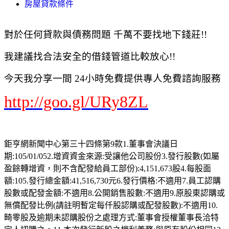
房屋貸款條件
對於任何貸款與債務問題 千萬不要找地下錢莊!!
我建議找合法安全的借錢管道比較放心!!
今天我分享一間 24小時免費提供專人免費諮詢服務
http://goo.gl/URy8ZL
鉅亨網新聞中心第三十四條第9款1.董事會決議日
期:105/01/052.增資資金來源:受讓他公司股份3.發行股數(如屬
盈餘轉增資，則不含配發給員工部份):4,151,673股4.每股面
額:105.發行總金額:41,516,730元6.發行價格:不適用7.員工認購
股數或配發金額:不適用8.公開銷售股數:不適用9.原股東認購或
無償配發比例(請註明暫定每仟股認購或配發股數):不適用10.
畸零股及逾期未認購股份之處理方式:董事會授權董事長洽特